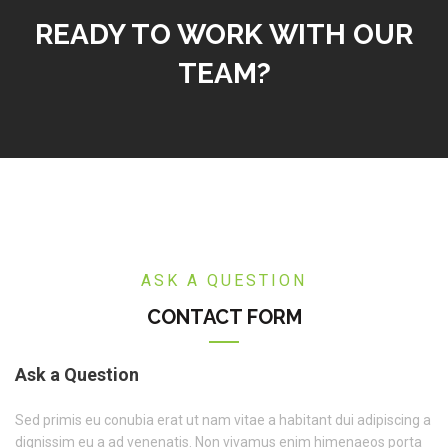
READY TO WORK WITH OUR
TEAM?
ASK A QUESTION
CONTACT FORM
Ask a Question
Sed primis eu conubia erat ut nam vitae a habitant dui adipiscing a
dignissim eu a ad venenatis. Non vivamus enim himenaeos porta