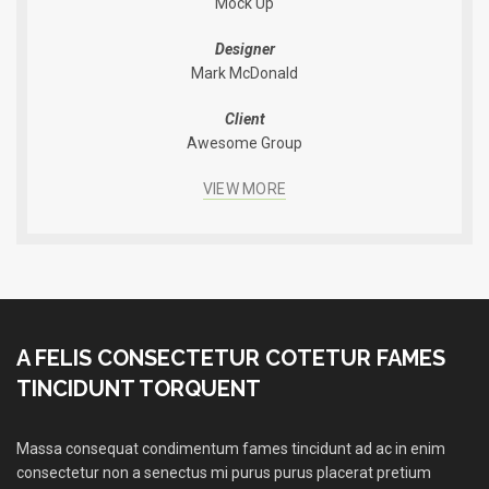
Mock Up
Designer
Mark McDonald
Client
Awesome Group
VIEW MORE
A FELIS CONSECTETUR COTETUR FAMES
TINCIDUNT TORQUENT
Massa consequat condimentum fames tincidunt ad ac in enim
consectetur non a senectus mi purus purus placerat pretium