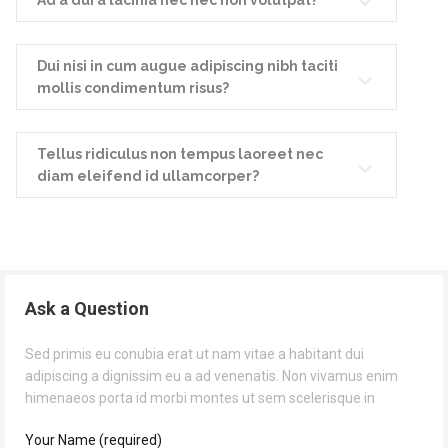
Ad a dui a lacinia nec nec non volutpat?
Dui nisi in cum augue adipiscing nibh taciti
mollis condimentum risus?
Tellus ridiculus non tempus laoreet nec
diam eleifend id ullamcorper?
Ask a Question
Sed primis eu conubia erat ut nam vitae a habitant dui
adipiscing a dignissim eu a ad venenatis. Non vivamus enim
himenaeos porta id morbi montes ut sem scelerisque in
Your Name (required)